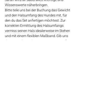
Wissenswerte näherbringen.
Bitte teile uns bei der Buchung das Gewicht 
und den Halsumfang des Hundes mit, für 
den du das Set anfertigen möchtest. Zur 
korrekten Ermittlung des Halsumfangs 
vermiss seinen Hals idealerweise im Stehen 
und mit einem flexiblen Maßband. Gib uns 
den eng anliegend gemessenen Wert auf. 
Alles Weitere klären wir dann während des 
Workshops.
Die Hundeleinen sind erprobt und sicher und 
werden während des Workshops in 
unterschiedlichen Stärken vor Ort 
angeboten. Sarah wird dir ganz genau sagen 
können, welche Stärke des Seils für…
Mehr anzeigen