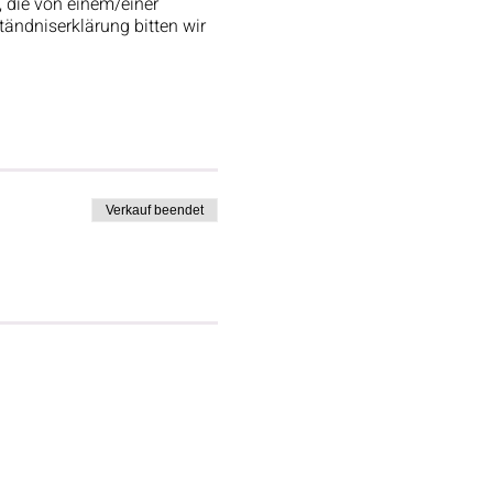
, die von einem/einer
tändniserklärung bitten wir
Verkauf beendet