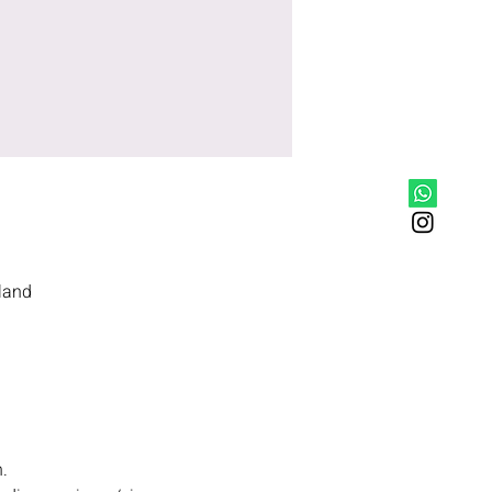
land
.