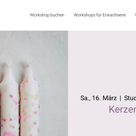
Workshop buchen
Workshops für Erwachsene
Sa., 16. März
  |  
Stu
Kerze