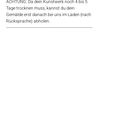
ACHTUNG: Da dein Kunstwerk noch 4 bis 5 
Tage trocknen muss, kannst du dein 
Gemälde erst danach bei uns im Laden (nach 
Rücksprache) abholen.
----------------------------------------------------------------------
------------------------------------------------------------
Die hochwertigen Acrylfarben, Leinwände 
sowie alle benötigten Utensilien sind im Preis 
inbegriffen. Zusätzlich erhältst du bei uns 
Kaffee, Tee und Wasser, so viel du magst.
----------------------------------------------------------------------
------------------------------------------------------------
Mehr anzeigen
© 2024 by Herzwerk Workshops. Alle
Rechte vorbehalten.