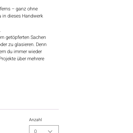
ferns – ganz ohne 
u in dieses Handwerk 
​
rn getöpferten Sachen 
oder zu glasieren. Denn 
 dem du immer wieder 
Projekte über mehrere 
Anzahl
0