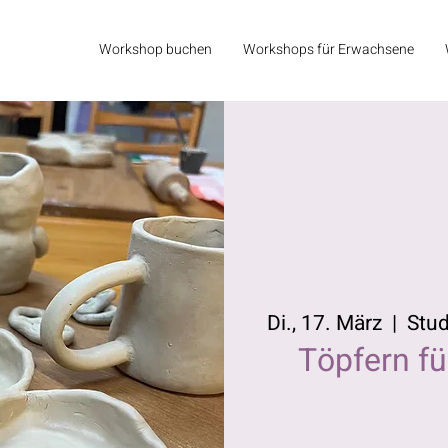
Workshop buchen
Workshops für Erwachsene
Di., 17. März
  |  
Stu
Töpfern f