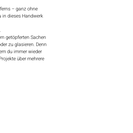
ferns – ganz ohne 
u in dieses Handwerk 
​
rn getöpferten Sachen 
oder zu glasieren. Denn 
 dem du immer wieder 
Projekte über mehrere 