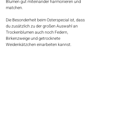
Blumen gut miteinander harmonieren und 
matchen.
Die Besonderheit beim Osterspecial ist, dass 
du zusätzlich zu der großen Auswahl an 
Trockenblumen auch noch Federn, 
Birkenzweige und getrocknete 
Weidenkätzchen einarbeiten kannst. 
Die Blumen werden ausschließlich bei einem 
Großhandel in Deutschland und/oder 
Holland bestellt. Dies spiegelt sich besonders 
in der Qualität der Blumen wieder. Bitte 
beachte, dass das Blumenangebot in Sorte 
und Farbe variiert. Du hast aber in jedem Fall 
eine große Auswahl an Blumen zur 
Verfügung. Wir freuen uns schon auf…
Mehr anzeigen