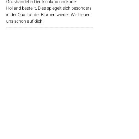
Großhandel in Deutschland und/oder 
Holland bestellt. Dies spiegelt sich besonders 
in der Qualität der Blumen wieder. Wir freuen 
uns schon auf dich!
----------------------------------------------------------------------
----------------------------------
Ein 25cm großer Metallring (Wahl zwischen 
vier Farben), die Trockenblumen sowie alle 
weiteren dafür benötigten Utensilien sind im 
Preis inbegriffen. Zusätzlich erhältst du bei 
uns Kaffee, Tee und Wasser, so viel du 
magst.
Mehr anzeigen
© 2024 by Herzwerk Workshops. Alle
Rechte vorbehalten.