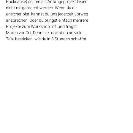
Rucksäcke) sollten als Anfangsprojekt lieber 
nicht mitgebracht werden. Wenn du dir 
unsicher bist, kannst du uns jederzeit vorweg 
ansprechen. Oder du bringst einfach mehrere 
Projekte zum Workshop mit und fragst 
Maren vor Ort. Denn hier darfst du so viele 
Teile besticken, wie du in 3 Stunden schaffst.
​----------------------------------------------------------------------
-----------------------------------------------------
Für dich zur Orientierung: Je nach Größe und 
Anzahl der Stickelemente auf deinem 
Upcycling-Projekt schafft man 1-2 Teile in 
dieser Zeit. Bring aber gerne mehr mit und 
lass dich vor Ort von Maren auch kurz zu den 
Sticharten beraten,…
Mehr anzeigen